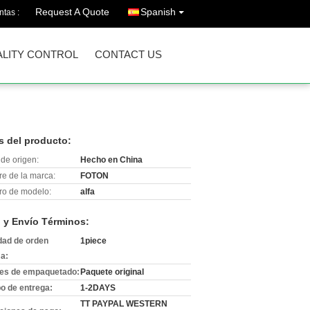
Request A Quote
Spanish
ntas :
LITY CONTROL
CONTACT US
s del producto:
de origen:
Hecho en China
e de la marca:
FOTON
o de modelo:
alfa
 y Envío Términos:
dad de orden
1piece
a:
les de empaquetado:
Paquete original
o de entrega:
1-2DAYS
TT PAYPAL WESTERN