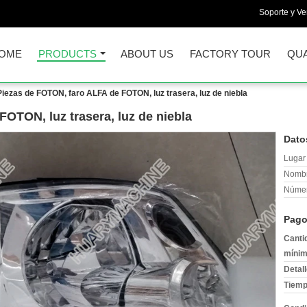
Soporte y Ve
OME
PRODUCTS
ABOUT US
FACTORY TOUR
QUA
Piezas de FOTON, faro ALFA de FOTON, luz trasera, luz de niebla
OTON, luz trasera, luz de niebla
Dato
Lugar 
Nombr
Númer
Pago
Canti
mínim
Detal
Tiemp