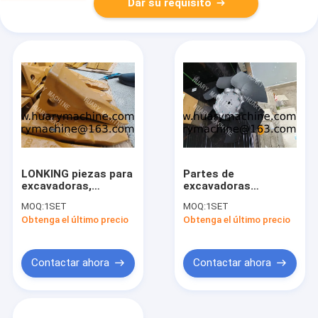
Dar su requisito
LONKING piezas para
Partes de
excavadoras,
excavadoras
60906000008 Diente
LONKING, ventilador
MOQ:
1SET
MOQ:
1SET
de cubo
de motor
Obtenga el último precio
Obtenga el último precio
60100008650
Contactar ahora
Contactar ahora