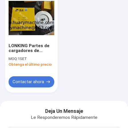
LONKING Partes de
cargadores de
ruedas, filtro de
MOQ:
1SET
succión de aceite
Obtenga el último precio
60900009425
Contactar ahora
Inicio
Productos
Deja Un Mensaje
Le Responderemos Rápidamente
Sobre nosotros