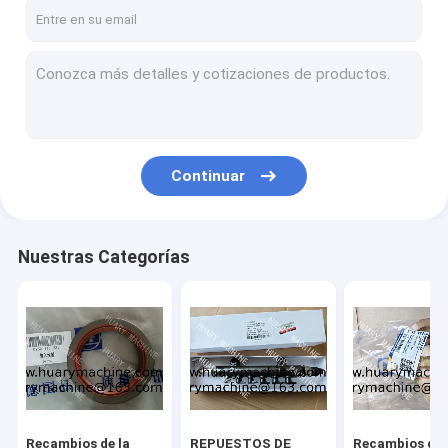
Visita a la fábrica
Control de Calidad
Contacto
Solicitar una cotización
Continuar
Recambios de la transmisión (AVANCE MITSUBISHI RÁPIDO d
Nuestras Categorías
REPUESTOS DE MOTOR (ISUZU PERKINS WEICHAI SHANGCHAI
Recambios de XCMG
RECAMBIOS DE LIUGONG
RECAMBIOS DE FOTON
Recambios de la
REPUESTOS DE
Recambios de