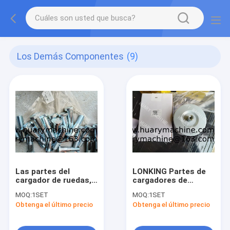
Los Demás Componentes
(9)
Las partes del
LONKING Partes de
cargador de ruedas,
cargadores de
LGQ856AL.01-013
ruedas, 60100008408
MOQ:
1SET
MOQ:
1SET
BOLT
filtro
Obtenga el último precio
Obtenga el último precio