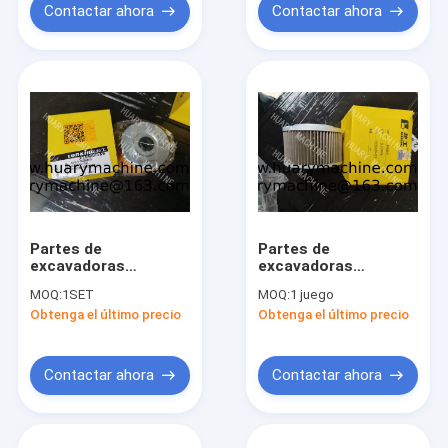
Contactar ahora
Contactar ahora
Partes de
Partes de
excavadoras
excavadoras
LONKING, filtro de
LONKING, filtro de
MOQ:
1SET
MOQ:
1 juego
combustible
succión
Obtenga el último precio
Obtenga el último precio
60980004594
60900009423
Contactar ahora
Contactar ahora