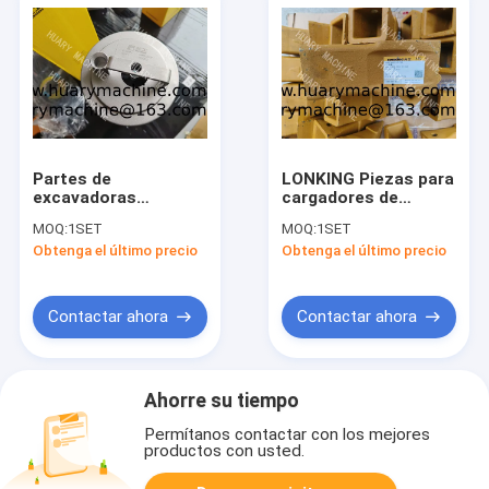
Partes de
LONKING Piezas para
excavadoras
cargadores de
LONKING, filtro de
ruedas, 30871101724
MOQ:
1SET
MOQ:
1SET
succión
L855.11III.01-026
Obtenga el último precio
Obtenga el último precio
60900009430
manguera de dientes
Contactar ahora
Contactar ahora
Ahorre su tiempo
Permítanos contactar con los mejores
productos con usted.