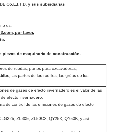
.L.I.T.D. y sus subsidiarias
no es:
.com, por favor.
te.
 piezas de maquinaria de construcción.
ores de ruedas, partes para excavadoras,
illos, las partes de los rodillos, las grúas de los
iones de gases de efecto invernadero es el valor de las
de efecto invernadero.
ema de control de las emisiones de gases de efecto
LG225, ZL30E, ZL50CX, QY25K, QY50K, y así