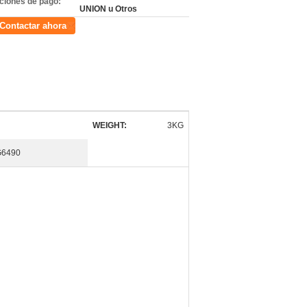
ciones de pago:
UNION u Otros
Contactar ahora
WEIGHT:
3KG
G6490