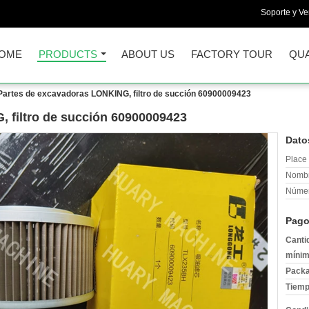
Soporte y Ve
OME
PRODUCTS
ABOUT US
FACTORY TOUR
QUA
Partes de excavadoras LONKING, filtro de succión 60900009423
 filtro de succión 60900009423
Dato
Place 
Nombr
Númer
Pago
Canti
mínim
Packa
Tiemp