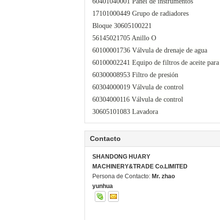
60401040001 Panel de instrumentos
17101000449 Grupo de radiadores
Bloque 30605100221
56145021705 Anillo O
60100001736 Válvula de drenaje de agua
60100002241 Equipo de filtros de aceite par
60300008953 Filtro de presión
60304000019 Válvula de control
60304000116 Válvula de control
30605101083 Lavadora
Contacto
SHANDONG HUARY
MACHINERY&TRADE Co.LIMITED
Persona de Contacto:
Mr. zhao
yunhua