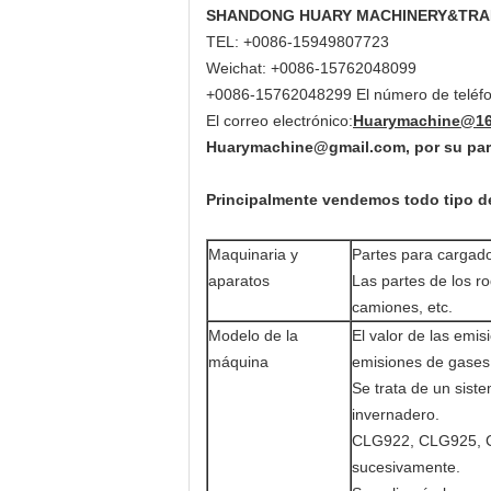
SHANDONG HUARY MACHINERY&TRADE Co
TEL: +0086-15949807723
Weichat: +0086-15762048099
+0086-15762048299 El número de teléfo
El correo electrónico:
Huarymachine@163
Huarymachine@gmail.com, por su par
Principalmente vendemos todo tipo de
Maquinaria y
Partes para cargad
aparatos
Las partes de los rod
camiones, etc.
Modelo de la
El valor de las emis
máquina
emisiones de gases 
Se trata de un sist
invernadero.
CLG922, CLG925, C
sucesivamente.