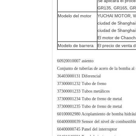
Se aplicará el proc
GR135, GR165, GR1
Modelo del motor
YUCHAI MOTOR, WE
ciudad de Shanghai,
ciudad de Shanghai
El motor de Chaocha
Modelo de barrera
El precio de venta d
60920010007 asiento
Conjunto de tuberías de acero de la bomba al
36403000131 Diferencial
37300001232 Tubo de freno
37300001233 Tubos metálicos
37300001234 Tubo de freno de metal
37300001235 Tubo de freno de metal
60100002980 Acoplamiento de bomba hidrául
60400000039 Sensor del nivel de combustibl
60400000745 Panel del interruptor