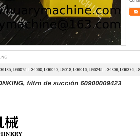
Condi
KING
G6135, LG6075, LG6060, LG6020, LG018, LG6016, LG6245, LG6306, LG6376, L
NKING, filtro de succión 60900009423