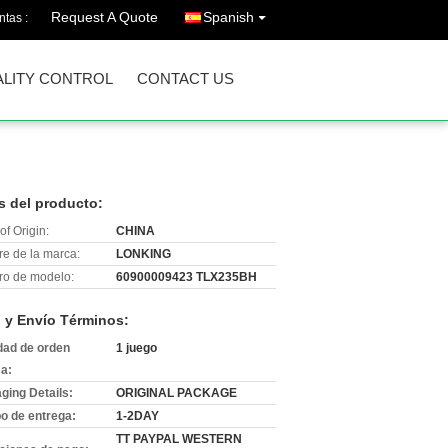
Request A Quote
Spanish
ntas :
LITY CONTROL
CONTACT US
s del producto:
of Origin:
CHINA
e de la marca:
LONKING
o de modelo:
60900009423 TLX235BH
 y Envío Términos:
dad de orden
1 juego
a:
ging Details:
ORIGINAL PACKAGE
o de entrega:
1-2DAY
TT PAYPAL WESTERN