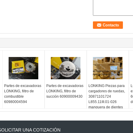
Partes de excavadoras
Partes de excavadoras
LONKING Piezas para
L
LONKING, filtro de
LONKING, filtro de
cargadores de ruedas,
e
combustible
succión 60900009430
30871101724
6
60980004594
L855.11III.01-026
d
manguera de dientes
SOLICITAR UNA COTIZACIÓN