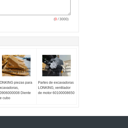
(
0
/ 3000)
ONKING piezas para
Partes de excavadoras
xcavadoras,
LONKING, ventilador
0906000008 Diente
de motor 60100008650
e cubo