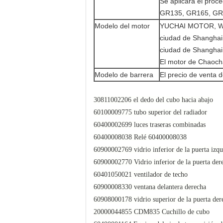
Se aplicará el proc
GR135, GR165, GR1
Modelo del motor
YUCHAI MOTOR, WE
ciudad de Shanghai,
ciudad de Shanghai
El motor de Chaocha
Modelo de barrera
El precio de venta d
30811002206 el dedo del cubo hacia abajo
60100009775 tubo superior del radiador
60400002699 luces traseras combinadas
60400008038 Relé 60400008038
60900002769 vidrio inferior de la puerta izqu
60900002770 Vidrio inferior de la puerta der
60401050021 ventilador de techo
60900008330 ventana delantera derecha
60908000178 vidrio superior de la puerta der
20000044855 CDM835 Cuchillo de cubo