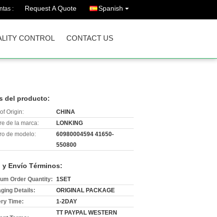
Request A Quote
Spanish
ntas :
LITY CONTROL
CONTACT US
s del producto:
of Origin:
CHINA
e de la marca:
LONKING
o de modelo:
60980004594 41650-
550800
 y Envío Términos:
um Order Quantity:
1SET
ging Details:
ORIGINAL PACKAGE
ery Time:
1-2DAY
TT PAYPAL WESTERN