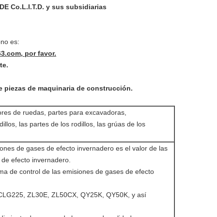
.L.I.T.D. y sus subsidiarias
no es:
.com, por favor.
te.
 piezas de maquinaria de construcción.
ores de ruedas, partes para excavadoras,
illos, las partes de los rodillos, las grúas de los
iones de gases de efecto invernadero es el valor de las
de efecto invernadero.
ema de control de las emisiones de gases de efecto
LG225, ZL30E, ZL50CX, QY25K, QY50K, y así