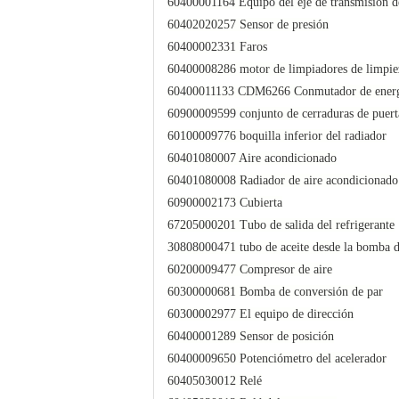
60400001164 Equipo del eje de transmisión d
60402020257 Sensor de presión
60400002331 Faros
60400008286 motor de limpiadores de limpie
60400011133 CDM6266 Conmutador de ener
60900009599 conjunto de cerraduras de puert
60100009776 boquilla inferior del radiador
60401080007 Aire acondicionado
60401080008 Radiador de aire acondicionado
60900002173 Cubierta
67205000201 Tubo de salida del refrigerante
30808000471 tubo de aceite desde la bomba de
60200009477 Compresor de aire
60300000681 Bomba de conversión de par
60300002977 El equipo de dirección
60400001289 Sensor de posición
60400009650 Potenciómetro del acelerador
60405030012 Relé