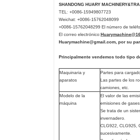
SHANDONG HUARY MACHINERY&TRADE Co
TEL: +0086-15949807723
Weichat: +0086-15762048099
+0086-15762048299 El número de teléfo
El correo electrónico:
Huarymachine@163
Huarymachine@gmail.com, por su par
Principalmente vendemos todo tipo de
Maquinaria y
Partes para cargad
aparatos
Las partes de los rod
camiones, etc.
Modelo de la
El valor de las emis
máquina
emisiones de gases 
Se trata de un sist
invernadero.
CLG922, CLG925, C
sucesivamente.