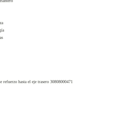
elantero
za
gía
as
 refuerzo hasta el eje trasero 30808000471