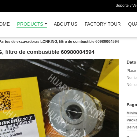
Soporte y Ve
OME
PRODUCTS
ABOUT US
FACTORY TOUR
QUA
Partes de excavadoras LONKING, filtro de combustible 60980004594
 filtro de combustible 60980004594
Dato
Place 
Nombr
Númer
Pago
Minim
Packa
Deliv