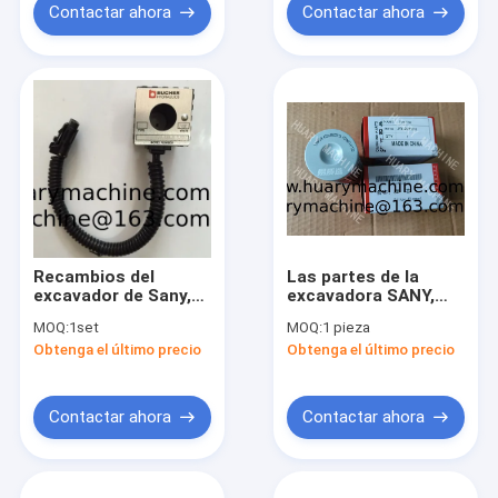
SY215
Contactar ahora
Contactar ahora
Recambios del
Las partes de la
excavador de Sany,
excavadora SANY,
solenoide de
A222100000119 JFX-
MOQ:
1set
MOQ:
1 pieza
HOGUERA del
20X10H
Obtenga el último precio
Obtenga el último precio
solenoide de
1010048-106 EMDV-
08-N-3M-0-24DL
Contactar ahora
Contactar ahora