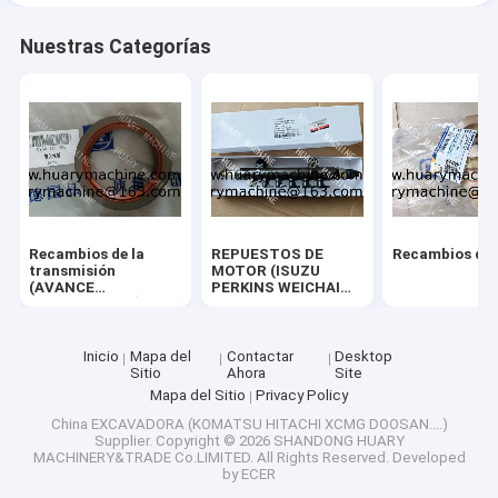
Nuestras Categorías
Recambios de la
REPUESTOS DE
Recambios de
transmisión
MOTOR (ISUZU
(AVANCE
PERKINS WEICHAI
MITSUBISHI RÁPIDO
SHANGCHAI YUCHAI)
de ZF)
Inicio
Mapa del
Contactar
Desktop
Sitio
Ahora
Site
Mapa del Sitio
Privacy Policy
China EXCAVADORA (KOMATSU HITACHI XCMG DOOSAN....)
Supplier.
Copyright © 2026 SHANDONG HUARY
MACHINERY&TRADE Co.LIMITED. All Rights Reserved. Developed
by
ECER