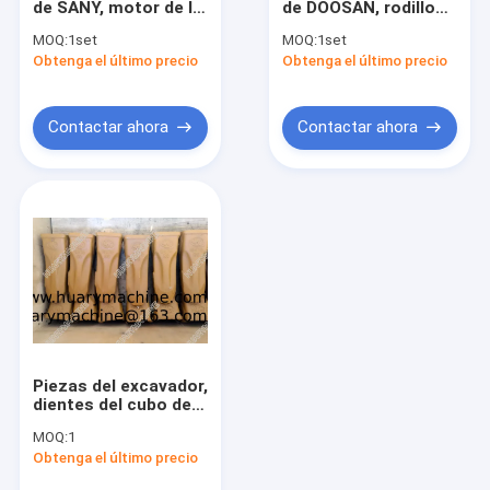
de SANY, motor de la
de DOOSAN, rodillo
RECAMBIOS DE SEM
válvula reguladora
de la pista 200104-
MOQ:
1set
MOQ:
1set
sany215-9
00044A, un rodillo
Obtenga el último precio
RECAMBIOS DE SDLG
Obtenga el último precio
más bajo.
RECAMBIOS DE XGMA
Contactar ahora
Contactar ahora
PIEZAS DE LA GRÚA (XCMG ZOOMLIAN SANY)
EXCAVADORA (KOMATSU HITACHI XCMG DOOSAN....)
recambios del carril común
Recambios del camión
RECAMBIOS DE LA CARRETILLA ELEVADORA
Piezas del excavador,
Los demás componentes
dientes del cubo de
KOMATSU PC200,
MOQ:
1
dientes del cubo de
Recambios de Sany
Obtenga el último precio
XCMG XE215-260