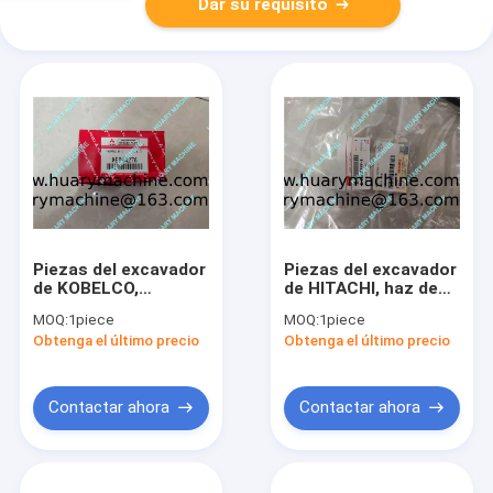
Dar su requisito
Piezas del excavador
Piezas del excavador
de KOBELCO,
de HITACHI, haz de
ME994276 piezas del
cables ZAX200-3
MOQ:
1piece
MOQ:
1piece
motor del
ZAX240-3 del motor
Obtenga el último precio
Obtenga el último precio
termóstato SK320-
8-98002897-8
6E SK330-6E para
6D14 6D15 6D16 6D24
Contactar ahora
Contactar ahora