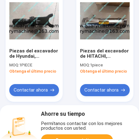
Piezas del excavador
Piezas del excavador
de Hyundai,
de HITACHI,
interruptor de la
refrigerador de la
MOQ:
1PIECE
MOQ:
1piece
columna ZTAZ-00072
válvula de la
Obtenga el último precio
Obtenga el último precio
recirculación de los
gases de escape 8-
98006995-4 6HK1
Contactar ahora
Contactar ahora
Ahorre su tiempo
Permítanos contactar con los mejores
productos con usted.