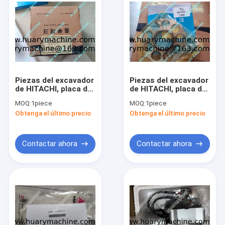
Piezas del excavador
Piezas del excavador
de HITACHI, placa del
de HITACHI, placa del
sistema de 0820401
sistema de 0820415
MOQ:
1piece
MOQ:
1piece
piezas de la bomba
piezas de la bomba
Obtenga el último precio
Obtenga el último precio
2924530-0466
2924110-0049
K5V200
K5V200
Contactar ahora
Contactar ahora
Inicio
Productos
Sobre nosotros