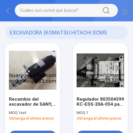
EXCAVADORA (KOMATSU HITACHI XCMG
DOOSAN....)
(45)
Recambio del
Regulador 803504599
excavador de SANY,
KC-ESS-20A-054 para
KWE5K-31/G24DB50
el excavador de
MOQ:
1set
MOQ:
1
válvula
XCMG
Obtenga el último precio
Obtenga el último precio
electromagnética,
válvula
electromagnética