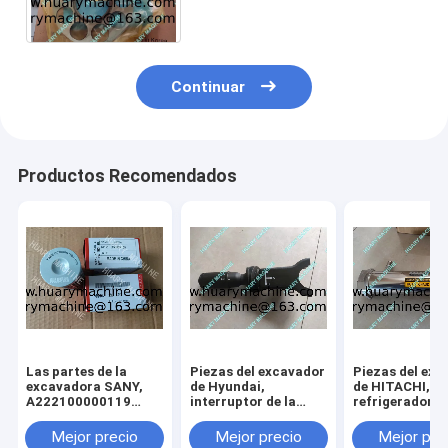
2924110-0049 K5V200
Continuar
Productos Recomendados
Las partes de la
Piezas del excavador
Piezas del exc
excavadora SANY,
de Hyundai,
de HITACHI,
A222100000119
interruptor de la
refrigerador de
JFX-20X10H
columna ZTAZ-
válvula de la
00072
recirculación 
Mejor precio
Mejor precio
Mejor pre
gases de escap