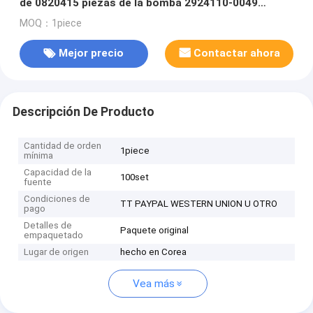
de 0820415 piezas de la bomba 2924110-0049
K5V200
MOQ：1piece
Mejor precio
Contactar ahora
Descripción De Producto
Cantidad de orden
1piece
mínima
Capacidad de la
100set
fuente
Condiciones de
TT PAYPAL WESTERN UNION U OTRO
pago
Detalles de
Paquete original
empaquetado
Lugar de origen
hecho en Corea
Vea más