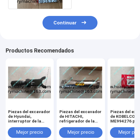
Continuar
Productos Recomendados
Piezas del excavador
Piezas del excavador
Piezas del exc
de Hyundai,
de HITACHI,
de KOBELCO,
interruptor de la
refrigerador de la
ME994276 piez
columna ZTAZ-
válvula de la
motor del
00072
recirculación de los
termóstato S
Mejor precio
Mejor precio
Mejor pre
gases de escape 8-
6E SK330-6E p
98006995-4 6HK1
6D14 6D15 6D