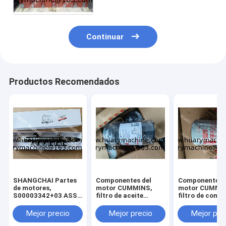
de D6114B
Continuar
Productos Recomendados
SHANGCHAI Partes
Componentes del
Componentes 
de motores,
motor CUMMINS,
motor CUMMI
S00003342+03 ASSY
filtro de aceite
filtro de comb
de tubos de
LF16352 5262313
FF5052 CDM83
ferrocarril para
filtro de aceite
GR135 FILTRO
Mejor precio
Mejor precio
Mejor pre
motores SC7H
XCDM6135N
combustible