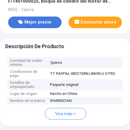
F/1401000025, bloque de cilindro del motor de
D6114B
MOQ：1piece
Mejor precio
Contactar ahora
Descripción De Producto
Cantidad de orden
1piece
mínima
Condiciones de
TT PAYPAL WESTERN UNION U OTRO
pago
Detalles de
Paquete original
empaquetado
Lugar de origen
Hecho en China
Nombre de la marca
SHANGCHAI
Vea más