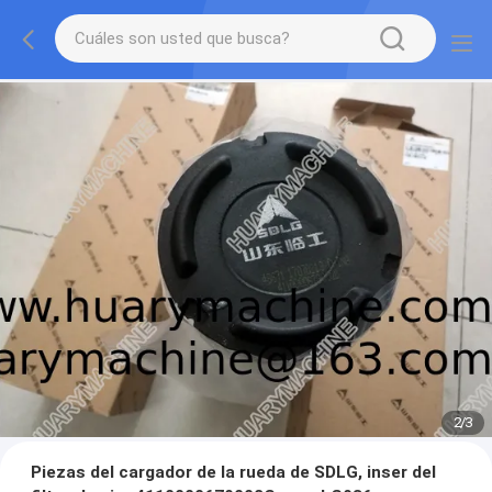
2
/
3
Piezas del cargador de la rueda de SDLG, inser del