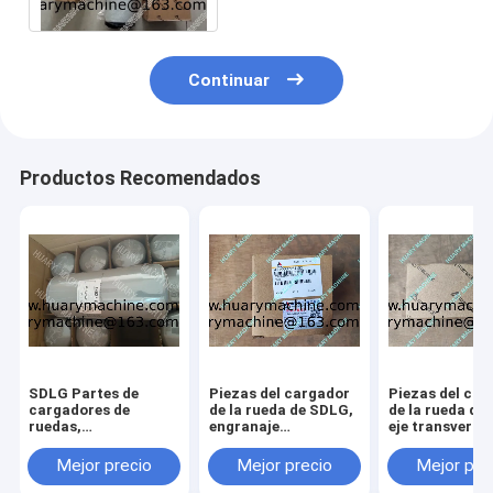
LG936
Continuar
Productos Recomendados
SDLG Partes de
Piezas del cargador
Piezas del car
cargadores de
de la rueda de SDLG,
de la rueda de
ruedas,
engranaje
eje transversa
4110000509164
412000924182
41100023440
FILTRO DE ÓLEO
61260013030
Mejor precio
Mejor precio
Mejor pre
L958