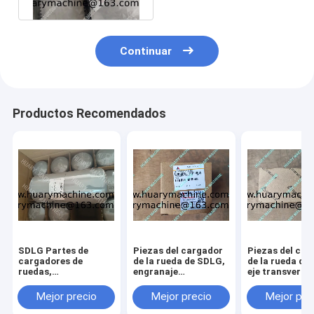
Continuar
Productos Recomendados
SDLG Partes de
Piezas del cargador
Piezas del car
cargadores de
de la rueda de SDLG,
de la rueda de
ruedas,
engranaje
eje transversa
4110000509164
412000924182
41100023440
FILTRO DE ÓLEO
61260013030
Mejor precio
Mejor precio
Mejor pre
L958