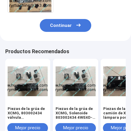
de QY25K QY25K-II QY25KA
Continuar
Productos Recomendados
Piezas de la grúa de
Piezas de la grúa de
Piezas de la gr
XCMG, 803002434
XCMG, Solenoide
camión de XC
válvula
803002434 4WE4D-
lámpara poster
electromagnética de
A/D24S
803500056 QY
4WE4D-A/D24S
lámpara de co
Mejor precio
Mejor precio
Mejor pre
QY25K