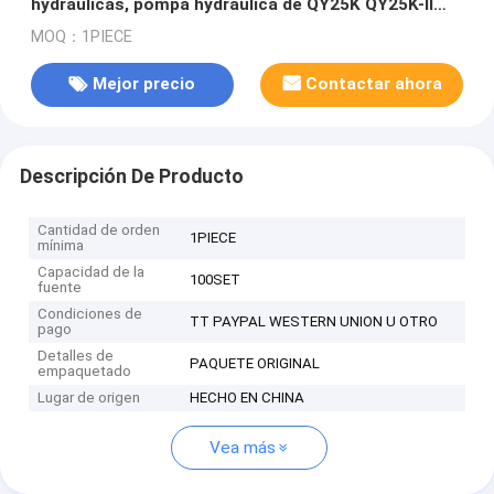
hydráulicas, pompa hydráulica de QY25K QY25K-II
QY25KA
MOQ：1PIECE
Mejor precio
Contactar ahora
Descripción De Producto
Cantidad de orden
1PIECE
mínima
Capacidad de la
100SET
fuente
Condiciones de
TT PAYPAL WESTERN UNION U OTRO
pago
Detalles de
PAQUETE ORIGINAL
empaquetado
Lugar de origen
HECHO EN CHINA
Vea más