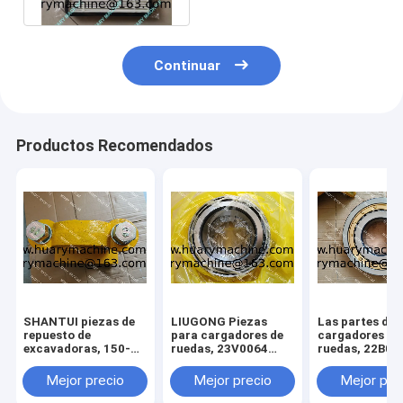
Continuar
Productos Recomendados
SHANTUI piezas de
LIUGONG Piezas
Las partes de 
repuesto de
para cargadores de
cargadores de
excavadoras, 150-
ruedas, 23V0064
ruedas, 22B01
70-23153 154-70-
BEARING
BEARING
13214 150-71-31420
Mejor precio
Mejor precio
Mejor pre
perno, pivote assy