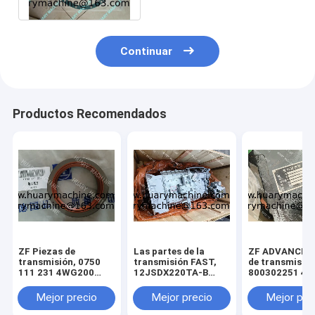
Continuar
Productos Recomendados
ZF Piezas de
Las partes de la
ZF ADVANCE P
transmisión, 0750
transmisión FAST,
de transmisión
111 231 4WG200
12JSDX220TA-B
800302251 46
SHAFT OIL SEAL
transmisión ASSY
236 wg180
7200001486
transmisión
Mejor precio
Mejor precio
Mejor pre