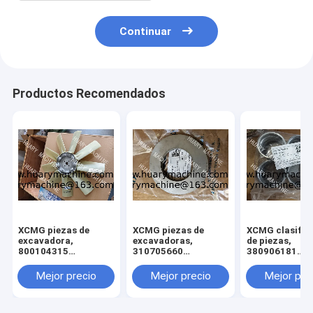
Continuar
Productos Recomendados
XCMG piezas de
XCMG piezas de
XCMG clasific
excavadora,
excavadoras,
de piezas,
800104315
310705660
380906181
ventilador para
011010379
380900929
xcmg xe 130 xe 150
3299000666
380901055 B
Mejor precio
Mejor precio
Mejor pre
329900710
para gr230 G
329900704
329900660 ajuste de