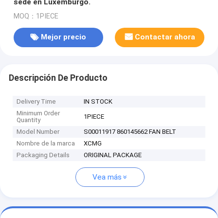
sede en Luxemburgo.
MOQ：1PIECE
Mejor precio
Contactar ahora
Descripción De Producto
Delivery Time
IN STOCK
Minimum Order
1PIECE
Quantity
Model Number
S00011917 860145662 FAN BELT
Nombre de la marca
XCMG
Packaging Details
ORIGINAL PACKAGE
Vea más