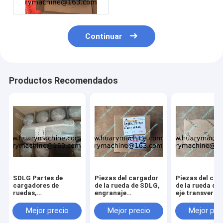
Continuar
Productos Recomendados
SDLG Partes de
Piezas del cargador
Piezas del car
cargadores de
de la rueda de SDLG,
de la rueda de
ruedas,
engranaje
eje transversa
4110000509164
412000924182
41100023440
FILTRO DE ÓLEO
61260013030
Mejor precio
Mejor precio
Mejor pre
L958