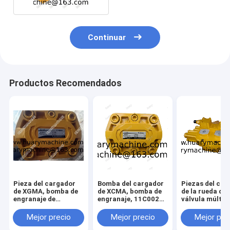
Continuar
Productos Recomendados
Pieza del cargador
Bomba del cargador
Piezas del car
de XGMA, bomba de
de XCMA, bomba de
de la rueda de
engranaje de
engranaje, 11C0028
válvula múltip
11C0028 CBGj2063
CBGj2063 CBGq2063
YGDF25-16
CBGq2063, bomba de
14050001
Mejor precio
Mejor precio
Mejor pre
trabajo