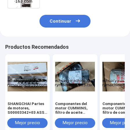
Continuar
Productos Recomendados
SHANGCHAI Partes
Componentes del
Componentes 
de motores,
motor CUMMINS,
motor CUMMI
S00003342+03 ASSY
filtro de aceite
filtro de comb
de tubos de
LF16352 5262313
FF5052 CDM83
ferrocarril para
filtro de aceite
GR135 FILTRO
Mejor precio
Mejor precio
Mejor pre
motores SC7H
XCDM6135N
combustible