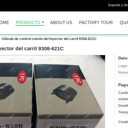
Soporte y Ve
OME
PRODUCTS
ABOUT US
FACTORY TOUR
QUA
Válvula de control común del inyector del carril 9308-621C
ector del carril 9308-621C
Dato
Lugar 
Númer
Pago
Canti
mínim
Detal
Tiemp
Condi