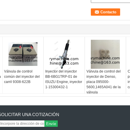
Válvula de control
Inyector del inyector
Válvula de control del
C
a
común del inyector del
BB-6BG1TRP-01 de
inyector de Denso,
p
carril 9308-622B
ISUZU Engine, inyector
placa 095000-
i
1-15300432-1
5600,1465A041 de la
c
válvula
a
SOLICITAR UNA COTIZACIÓN
Envíe