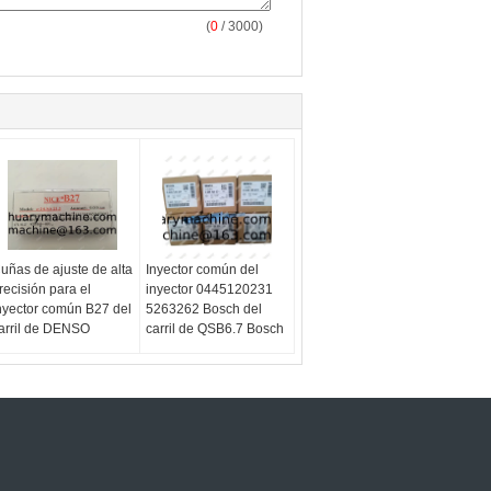
(
0
/ 3000)
uñas de ajuste de alta
Inyector común del
recisión para el
inyector 0445120231
nyector común B27 del
5263262 Bosch del
arril de DENSO
carril de QSB6.7 Bosch