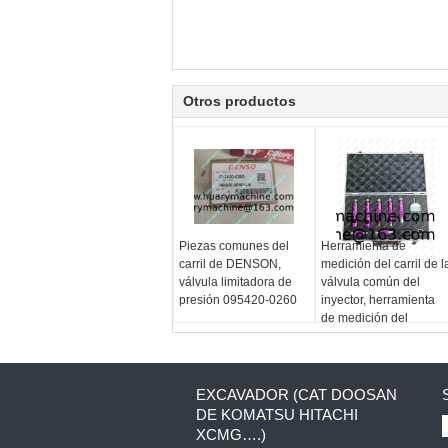
Otros productos
Piezas comunes del
Herramienta de
carril de DENSON,
medición del carril de l
válvula limitadora de
válvula común del
presión 095420-0260
inyector, herramienta
de medición del
movimiento común del
carril, herramienta de l
válvula de control
EXCAVADOR (CAT DOOSAN
DE KOMATSU HITACHI
XCMG….)