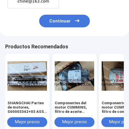
Continuar
Productos Recomendados
SHANGCHAI Partes
Componentes del
Componentes 
de motores,
motor CUMMINS,
motor CUMMI
S00003342+03 ASSY
filtro de aceite
filtro de comb
de tubos de
LF16352 5262313
FF5052 CDM83
ferrocarril para
filtro de aceite
GR135 FILTRO
Mejor precio
Mejor precio
Mejor pre
motores SC7H
XCDM6135N
combustible