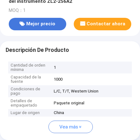
del instrumento ZL2-256A2
MOQ：1
Mejor precio
Contactar ahora
Descripción De Producto
Cantidad de orden
1
mínima
Capacidad de la
1000
fuente
Condiciones de
L/C, T/T, Western Union
pago
Detalles de
Paquete original
empaquetado
Lugar de origen
China
Vea más