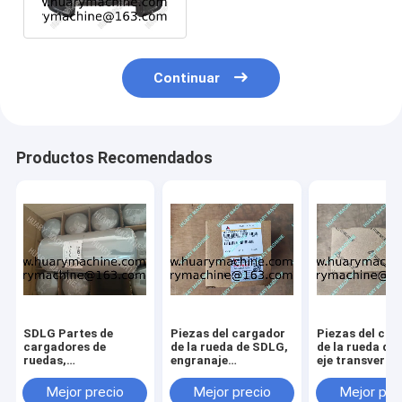
256A2
Continuar
Productos Recomendados
SDLG Partes de
Piezas del cargador
Piezas del car
cargadores de
de la rueda de SDLG,
de la rueda de
ruedas,
engranaje
eje transversa
4110000509164
412000924182
41100023440
FILTRO DE ÓLEO
61260013030
Mejor precio
Mejor precio
Mejor pre
L958