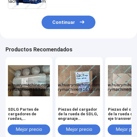
Continuar
Productos Recomendados
SDLG Partes de
Piezas del cargador
Piezas del car
cargadores de
de la rueda de SDLG,
de la rueda de
ruedas,
engranaje
eje transversa
4110000509164
412000924182
41100023440
FILTRO DE ÓLEO
61260013030
Mejor precio
Mejor precio
Mejor pre
L958