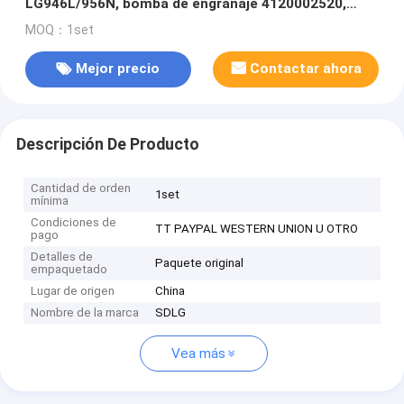
LG946L/956N, bomba de engranaje 4120002520,
bomba del trabajo JHP3125
MOQ：1set
Mejor precio
Contactar ahora
Descripción De Producto
Cantidad de orden
1set
mínima
Condiciones de
TT PAYPAL WESTERN UNION U OTRO
pago
Detalles de
Paquete original
empaquetado
Lugar de origen
China
Nombre de la marca
SDLG
Vea más