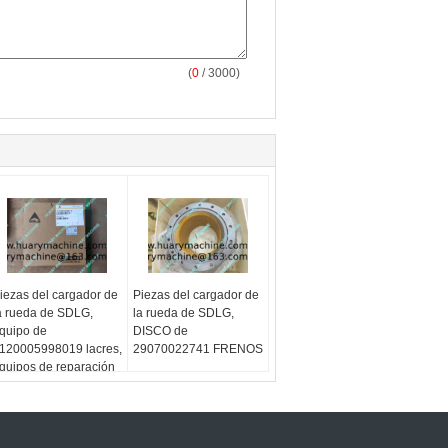
(
0
/ 3000)
iezas del cargador de
Piezas del cargador de
a rueda de SDLG,
la rueda de SDLG,
quipo de
DISCO de
120005998019 lacres,
29070022741 FRENOS
quipos de reparación
el cilindro hidráulico