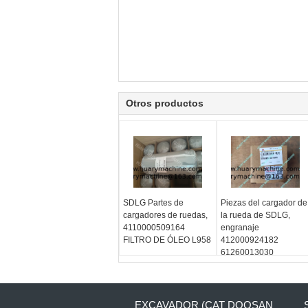
Otros productos
SDLG Partes de
Piezas del cargador de
cargadores de ruedas,
la rueda de SDLG,
4110000509164
engranaje
FILTRO DE ÓLEO L958
412000924182
61260013030
EXCAVADOR (CAT DOOSAN