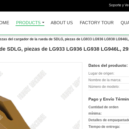
Soporte y Ve
OME
PRODUCTS
ABOUT US
FACTORY TOUR
QUA
ezas del cargador de la rueda de SDLG, piezas de LG933 LG936 LG938 LG946L,
a de SDLG, piezas de LG933 LG936 LG938 LG946L, 29
Datos del producto:
Lugar de origen:
Nombre de la marca:
Número de modelo:
Pago y Envío Términ
Cantidad de orden
mínima:
Detalles de empaquetad
Tiempo de entrega: