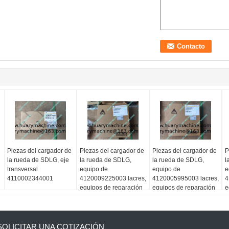
Piezas del cargador de
Piezas del cargador de
Piezas del cargador de
P
la rueda de SDLG, eje
la rueda de SDLG,
la rueda de SDLG,
l
transversal
equipo de
equipo de
e
4110002344001
4120009225003 lacres,
4120005995003 lacres,
4
equipos de reparación
equipos de reparación
e
del cilindro hidráulico
del cilindro hidráulico
d
de LG968F
de LG968F
SOLICITAR UNA COTIZACIÓN