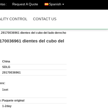
Request A Quote
Spanish
ntas :
LITY CONTROL
CONTACT US
 29170036961 dientes del cubo del lado derecho
170036961 dientes del cubo del
China
SDLG
29170036961
os:
1set
o:
Paquete original
1-2day