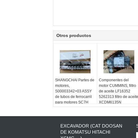
Otros productos
SHANGCHAI Partes de
Componentes del
motores,
motor CUMMINS, filtro
S00003342+03 ASSY
de aceite LF16352
de tubos de ferrocarril
5262313 filtro de aceit
para motores SC7H
XCDM6135N
EXCAVADOR (CAT DOOSAN
DE KOMATSU HITACHI