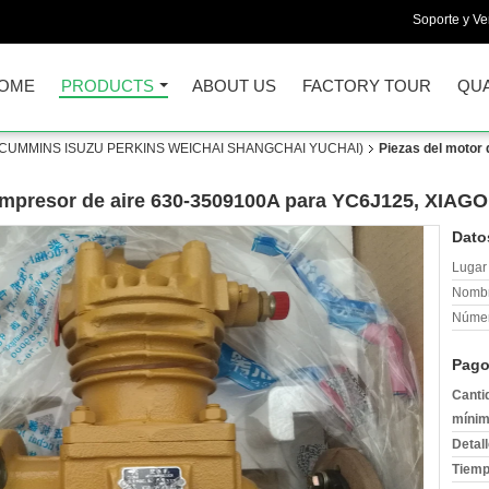
Soporte y Ve
OME
PRODUCTS
ABOUT US
FACTORY TOUR
QUA
CUMMINS ISUZU PERKINS WEICHAI SHANGCHAI YUCHAI)
Piezas del motor
ompresor de aire 630-3509100A para YC6J125, XIAG
Dato
Lugar 
Nombr
Númer
Pago
Canti
mínim
Detal
Tiemp