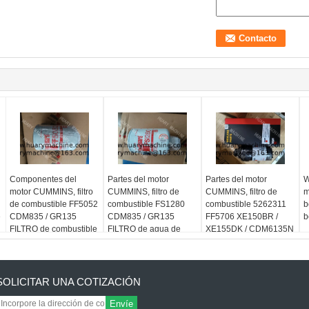
Componentes del
Partes del motor
Partes del motor
W
motor CUMMINS, filtro
CUMMINS, filtro de
CUMMINS, filtro de
m
de combustible FF5052
combustible FS1280
combustible 5262311
b
e
CDM835 / GR135
CDM835 / GR135
FF5706 XE150BR /
b
FILTRO de combustible
FILTRO de agua de
XE155DK / CDM6135N
combustible
SOLICITAR UNA COTIZACIÓN
Envíe