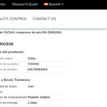
Request A Quote
Spanish
ntas :
LITY CONTROL
CONTACT US
 de YUCHAI, compresor de aire 630-3509100A
ONG936
s del producto:
de origen:
China
e de la marca:
YUCHAI
o de modelo:
630-3509100A
 y Envío Términos:
dad de orden
1set
a:
les de empaquetado:
Paquete original
o de entrega:
1-2day