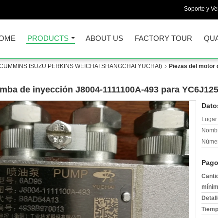
Soporte y Ve
OME
PRODUCTS
ABOUT US
FACTORY TOUR
QUA
CUMMINS ISUZU PERKINS WEICHAI SHANGCHAI YUCHAI)
Piezas del motor
omba de inyección J8004-1111100A-493 para YC6J1
Dato
Lugar 
Nombr
Númer
Pago
Canti
mínim
Detal
Tiemp