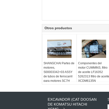
Otros productos
SHANGCHAI Partes de
Componentes del
motores,
motor CUMMINS, filtro
S00003342+03 ASSY
de aceite LF16352
de tubos de ferrocarril
5262313 filtro de aceit
para motores SC7H
XCDM6135N
EXCAVADOR (CAT DOOSAN
DE KOMATSU HITACHI