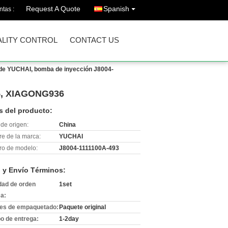
Request A Quote
Spanish
ntas :
LITY CONTROL
CONTACT US
 de YUCHAI, bomba de inyección J8004-
25, XIAGONG936
s del producto:
de origen:
China
e de la marca:
YUCHAI
o de modelo:
J8004-1111100A-493
 y Envío Términos:
dad de orden
1set
a:
les de empaquetado:
Paquete original
o de entrega:
1-2day