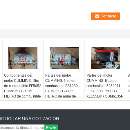
Componentes del
Partes del motor
Partes del motor
W
motor CUMMINS, filtro
CUMMINS, filtro de
CUMMINS, filtro de
m
de combustible FF5052
combustible FS1280
combustible 5262311
b
e
CDM835 / GR135
CDM835 / GR135
FF5706 XE150BR /
b
FILTRO de combustible
FILTRO de agua de
XE155DK / CDM6135N
combustible
SOLICITAR UNA COTIZACIÓN
Envíe