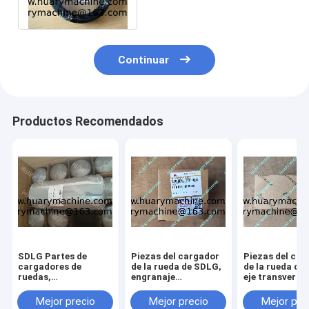
692-PD15
Continuar
Productos Recomendados
SDLG Partes de
Piezas del cargador
Piezas del car
cargadores de
de la rueda de SDLG,
de la rueda de
ruedas,
engranaje
eje transversa
4110000509164
412000924182
41100023440
FILTRO DE ÓLEO
61260013030
Mejor precio
Mejor precio
Mejor pre
L958