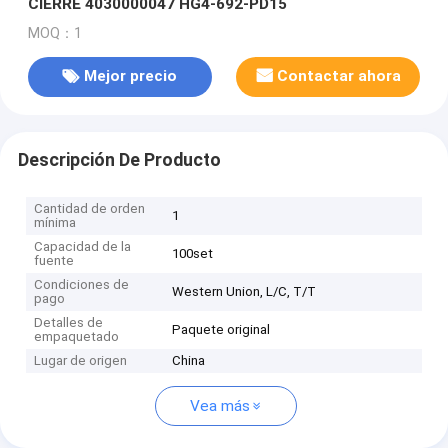
CIERRE 4030000047 HG4-692-PD15
MOQ：1
Mejor precio
Contactar ahora
Descripción De Producto
Cantidad de orden
1
mínima
Capacidad de la
100set
fuente
Condiciones de
Western Union, L/C, T/T
pago
Detalles de
Paquete original
empaquetado
Lugar de origen
China
Vea más