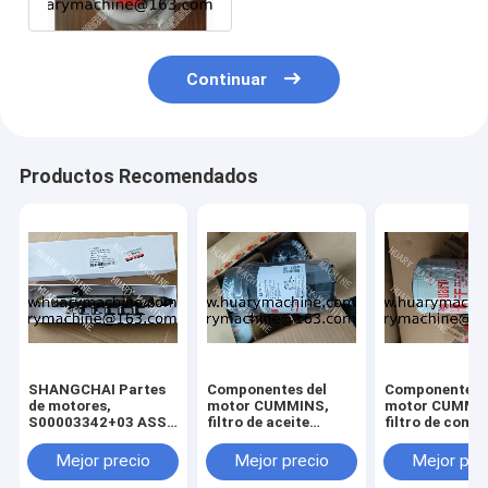
Continuar
Productos Recomendados
SHANGCHAI Partes
Componentes del
Componentes 
de motores,
motor CUMMINS,
motor CUMMI
S00003342+03 ASSY
filtro de aceite
filtro de comb
de tubos de
LF16352 5262313
FF5052 CDM83
ferrocarril para
filtro de aceite
GR135 FILTRO
Mejor precio
Mejor precio
Mejor pre
motores SC7H
XCDM6135N
combustible