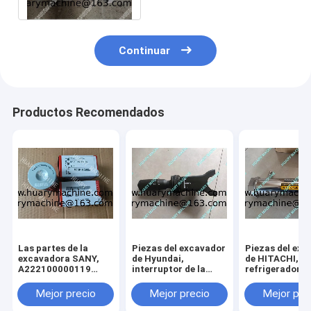
Continuar
Productos Recomendados
Las partes de la
Piezas del excavador
Piezas del exc
excavadora SANY,
de Hyundai,
de HITACHI,
A222100000119
interruptor de la
refrigerador de
JFX-20X10H
columna ZTAZ-
válvula de la
00072
recirculación 
Mejor precio
Mejor precio
Mejor pre
gases de escap
98006995-4 6