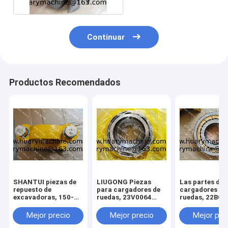
Continuar
Productos Recomendados
SHANTUI piezas de
LIUGONG Piezas
Las partes de 
repuesto de
para cargadores de
cargadores de
excavadoras, 150-
ruedas, 23V0064
ruedas, 22B01
70-23153 154-70-
BEARING
BEARING
13214 150-71-31420
Mejor precio
Mejor precio
Mejor pre
perno, pivote assy