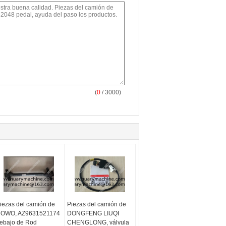
(
0
/ 3000)
iezas del camión de
Piezas del camión de
OWO, AZ9631521174
DONGFENG LIUQI
ebajo de Rod
CHENGLONG, válvula