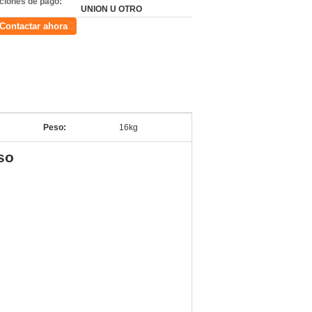
ciones de pago:
UNION U OTRO
Contactar ahora
Peso:
16kg
so