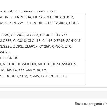
piezas de maquinaria de construcción.
ADOR DE LA RUEDA, PIEZAS DEL EXCAVADOR,
UADOR, PIEZAS DEL RODILLO DE CAMINO, GRÚA
LG835, CLG842, CLG888, CLG877, CLG777
CLG836, CLG816, CLG418, CL416, XE215, SANY215
CLG225, ZL30E, ZL50CX, QY25K, QY50K, ETC.
6WG200
180, GR215
, MOTOR DE WEICHAI, MOTOR DE SHANGCHAI,
I, MOTOR de Commins, etc.
, LIUGONG, SEM, XGMA, FOTON, ZF, ETC
Envíe su pregunta di