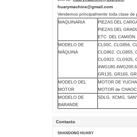
huarymachine@gmail.com
Vendemos principalmente toda clase de 
MAQUINARIA
PIEZAS DEL CARG
PIEZAS DEL GRAD
ETC. DEL CAMIÓN.
MODELO DE
CL50C, CLG856, C
MÁQUINA
CLG862, CLG855, 
CLG922, CLG925, 
4WG180,4WG200,
GR135, GR165, GR
MODELO DEL
MOTOR DE YUCHAI
MOTOR
MOTOR de CHAOCHA
MODELO DE
SDLG, XCMG, SANY
BARANDE
Contacto
SHANDONG HUARY