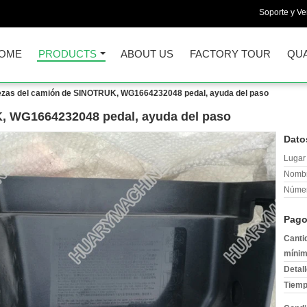
Soporte y Ve
OME
PRODUCTS
ABOUT US
FACTORY TOUR
QUA
ezas del camión de SINOTRUK, WG1664232048 pedal, ayuda del paso
, WG1664232048 pedal, ayuda del paso
Dato
Lugar 
Nombr
Númer
Pago
Canti
mínim
Detal
Tiemp