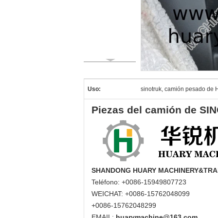
Uso:
sinotruk, camión pesado d
Piezas del camión de SI
SHANDONG HUARY MACHINERY&TRAD
Teléfono: +0086-15949807723
WEICHAT: +0086-15762048099
+0086-15762048299
EMAIL:
huarymachine@163.com