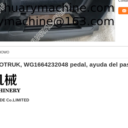
Condi
e HOWO
NOTRUK, WG1664232048 pedal, ayuda del pa
E Co.LIMITED