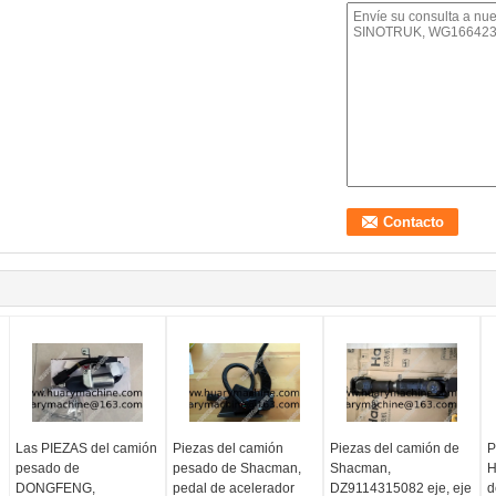
Las PIEZAS del camión
Piezas del camión
Piezas del camión de
P
pesado de
pesado de Shacman,
Shacman,
H
DONGFENG,
pedal de acelerador
DZ9114315082 eje, eje
d