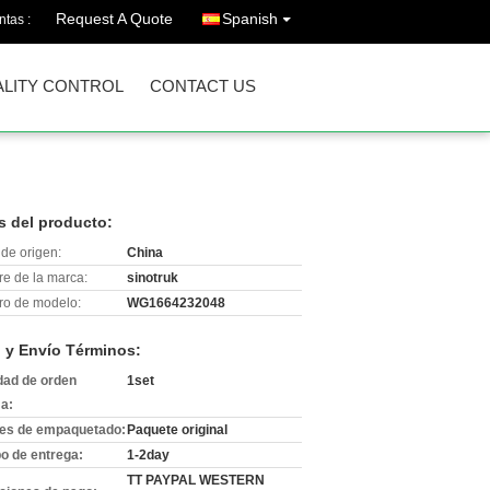
Request A Quote
Spanish
ntas :
LITY CONTROL
CONTACT US
s del producto:
de origen:
China
e de la marca:
sinotruk
o de modelo:
WG1664232048
 y Envío Términos:
dad de orden
1set
a:
les de empaquetado:
Paquete original
o de entrega:
1-2day
TT PAYPAL WESTERN