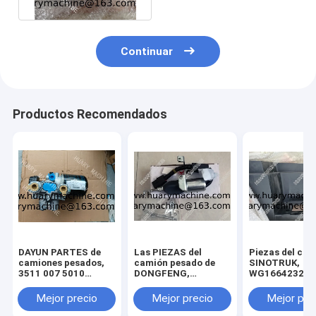
Continuar
Productos Recomendados
DAYUN PARTES de
Las PIEZAS del
Piezas del cam
camiones pesados,
camión pesado de
SINOTRUK,
3511 007 5010
DONGFENG,
WG166423204
Secador de aire Assy
C5346207 apagaron
pedal, ayuda d
Dayun CGC4250
el solenoide,
paso
Mejor precio
Mejor precio
Mejor pre
solenoide apagado
cummins.