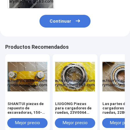
Continuar
Productos Recomendados
SHANTUI piezas de
LIUGONG Piezas
Las partes de 
repuesto de
para cargadores de
cargadores de
excavadoras, 150-
ruedas, 23V0064
ruedas, 22B01
70-23153 154-70-
BEARING
BEARING
13214 150-71-31420
Mejor precio
Mejor precio
Mejor pre
perno, pivote assy