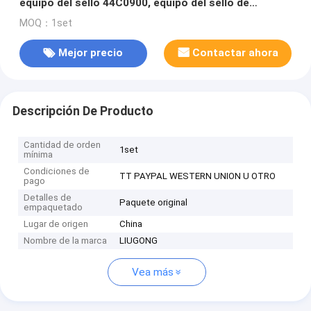
equipo del sello 44C0900, equipo del sello de
CLG375A
MOQ：1set
Mejor precio
Contactar ahora
Descripción De Producto
Cantidad de orden
1set
mínima
Condiciones de
TT PAYPAL WESTERN UNION U OTRO
pago
Detalles de
Paquete original
empaquetado
Lugar de origen
China
Nombre de la marca
LIUGONG
Vea más