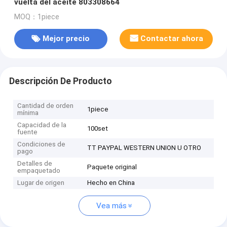
vuelta del aceite 803308664
MOQ：1piece
Mejor precio
Contactar ahora
Descripción De Producto
Cantidad de orden
1piece
mínima
Capacidad de la
100set
fuente
Condiciones de
TT PAYPAL WESTERN UNION U OTRO
pago
Detalles de
Paquete original
empaquetado
Lugar de origen
Hecho en China
Vea más