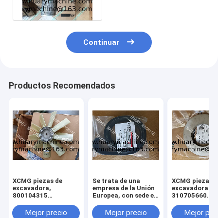
803308664
Continuar
Productos Recomendados
XCMG piezas de
Se trata de una
XCMG piezas d
excavadora,
empresa de la Unión
excavadoras,
800104315
Europea, con sede en
310705660
ventilador para
Luxemburgo.
011010379
xcmg xe 130 xe 150
3299000666
Mejor precio
Mejor precio
Mejor pre
329900710