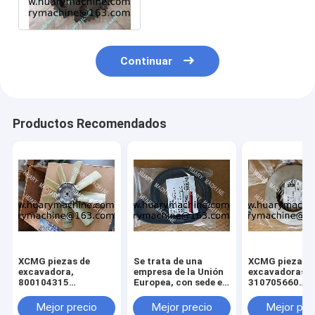
transición
Continuar
Productos Recomendados
XCMG piezas de
Se trata de una
XCMG piezas d
excavadora,
empresa de la Unión
excavadoras,
800104315
Europea, con sede en
310705660
ventilador para
Luxemburgo.
011010379
xcmg xe 130 xe 150
3299000666
Mejor precio
Mejor precio
Mejor pre
329900710