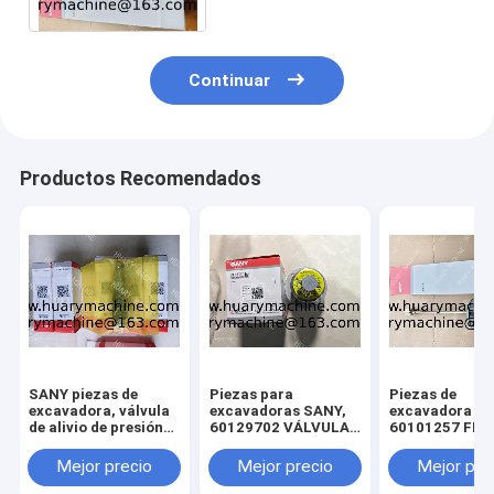
Continuar
Productos Recomendados
SANY piezas de
Piezas para
Piezas de
excavadora, válvula
excavadoras SANY,
excavadora S
de alivio de presión
60129702 VÁLVULA
60101257 FIL
principal 60100500K
DE RESPIRACIÓN
SUCCIÓN DE A
para
para
para
Mejor precio
Mejor precio
Mejor pre
SY215C/SY245/SY500
SY215C/SY215H/SY500
SY215C/SY21