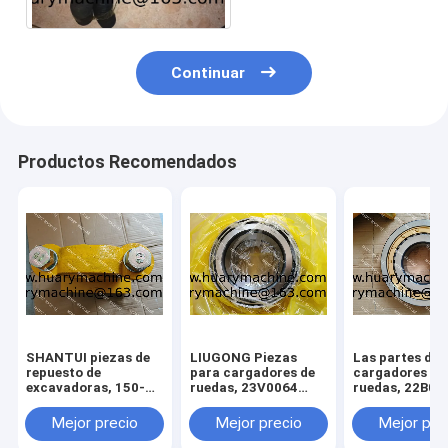
Continuar
Productos Recomendados
SHANTUI piezas de
LIUGONG Piezas
Las partes de 
repuesto de
para cargadores de
cargadores de
excavadoras, 150-
ruedas, 23V0064
ruedas, 22B01
70-23153 154-70-
BEARING
BEARING
13214 150-71-31420
Mejor precio
Mejor precio
Mejor pre
perno, pivote assy