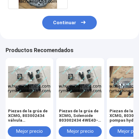
Continuar
Productos Recomendados
Piezas de la grúa de
Piezas de la grúa de
Piezas de la g
XCMG, 803002434
XCMG, Solenoide
XCMG, 803000411
válvula
803002434 4WE4D-
pompas hydráu
electromagnética de
A/D24S
pompa hydrául
4WE4D-A/D24S
QY25K QY25K-I
Mejor precio
Mejor precio
Mejor pre
QY25K
QY25KA