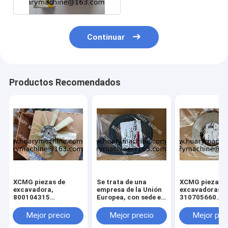
Continuar
Productos Recomendados
XCMG piezas de
Se trata de una
XCMG piezas d
excavadora,
empresa de la Unión
excavadoras,
800104315
Europea, con sede en
310705660
ventilador para
Luxemburgo.
011010379
xcmg xe 130 xe 150
3299000666
Mejor precio
Mejor precio
Mejor pre
329900710
329900704