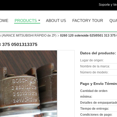
Soporte y Ve
OME
PRODUCTS
ABOUT US
FACTORY TOUR
QUA
ón (AVANCE MITSUBISHI RÁPIDO de ZF)
0260 120 solenoide 025/0501 313 375
3 375 0501313375
Datos del producto:
Lugar de origen:
Nombre de la marca:
Número de modelo:
Pago y Envío Términ
Cantidad de orden
mínima:
Detalles de empaquetad
Tiempo de entrega:
Condiciones de pago: