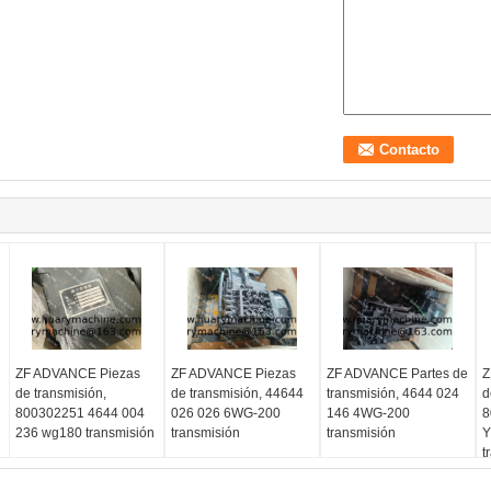
ZF ADVANCE Piezas
ZF ADVANCE Piezas
ZF ADVANCE Partes de
Z
de transmisión,
de transmisión, 44644
transmisión, 4644 024
d
800302251 4644 004
026 026 6WG-200
146 4WG-200
8
236 wg180 transmisión
transmisión
transmisión
Y
t