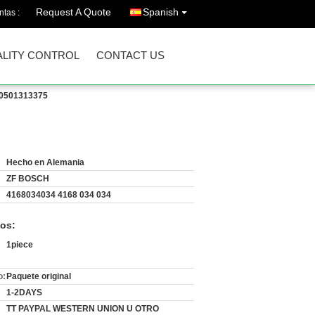
Request A Quote
Spanish
ntas :
LITY CONTROL
CONTACT US
 0501313375
Hecho en Alemania
ZF BOSCH
4168034034 4168 034 034
os:
1piece
o:
Paquete original
1-2DAYS
TT PAYPAL WESTERN UNION U OTRO