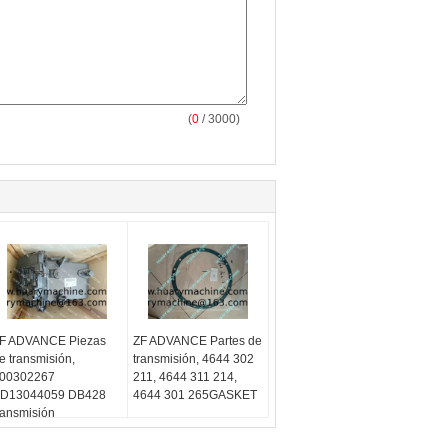
(
0
/ 3000)
F ADVANCE Piezas
ZF ADVANCE Partes de
e transmisión,
transmisión, 4644 302
00302267
211, 4644 311 214,
D13044059 DB428
4644 301 265GASKET
ransmisión