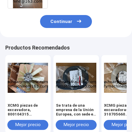
Continuar
Productos Recomendados
XCMG piezas de
Se trata de una
XCMG piezas d
excavadora,
empresa de la Unión
excavadoras,
800104315
Europea, con sede en
310705660
ventilador para
Luxemburgo.
011010379
xcmg xe 130 xe 150
3299000666
Mejor precio
Mejor precio
Mejor pre
329900710
329900704