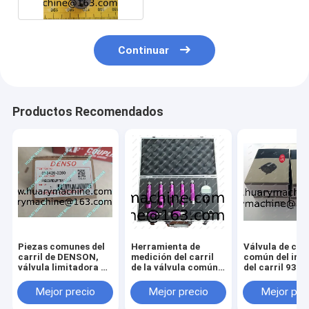
Continuar
Productos Recomendados
Piezas comunes del
Herramienta de
Válvula de con
carril de DENSON,
medición del carril
común del iny
válvula limitadora de
de la válvula común
del carril 930
presión 095420-
del inyector,
0260
herramienta de
Mejor precio
Mejor precio
Mejor pre
medición del
movimiento común