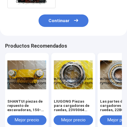
Continuar
Productos Recomendados
SHANTUI piezas de
LIUGONG Piezas
Las partes de 
repuesto de
para cargadores de
cargadores de
excavadoras, 150-
ruedas, 23V0064
ruedas, 22B01
70-23153 154-70-
BEARING
BEARING
13214 150-71-31420
Mejor precio
Mejor precio
Mejor pre
perno, pivote assy