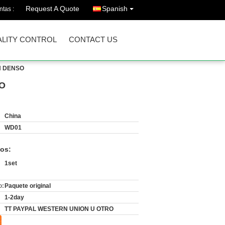
Request A Quote
Spanish
ntas :
LITY CONTROL
CONTACT US
SCH DENSO
SO
China
WD01
os:
1set
o:
Paquete original
1-2day
TT PAYPAL WESTERN UNION U OTRO