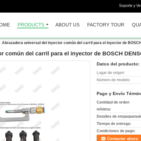
Soporte y Ve
OME
PRODUCTS
ABOUT US
FACTORY TOUR
QUA
Abrazadera universal del inyector común del carril para el inyector de BO
tor común del carril para el inyector de BOSCH DEN
Datos del producto:
Lugar de origen:
Número de modelo:
Pago y Envío Términ
Cantidad de orden
mínima:
Detalles de empaquetad
Tiempo de entrega:
Condiciones de pago:
Contactar ahora