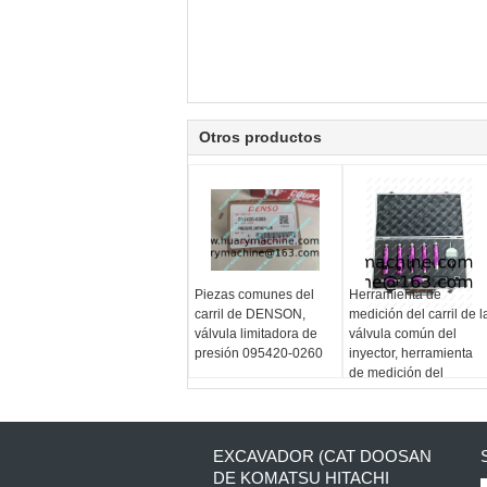
Otros productos
Piezas comunes del
Herramienta de
carril de DENSON,
medición del carril de l
válvula limitadora de
válvula común del
presión 095420-0260
inyector, herramienta
de medición del
movimiento común del
carril, herramienta de l
válvula de control
EXCAVADOR (CAT DOOSAN
DE KOMATSU HITACHI