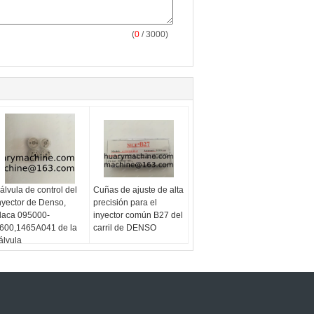
(
0
/ 3000)
álvula de control del
Cuñas de ajuste de alta
nyector de Denso,
precisión para el
laca 095000-
inyector común B27 del
600,1465A041 de la
carril de DENSO
álvula