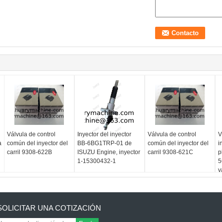
Válvula de control
Inyector del inyector
Válvula de control
V
a
común del inyector del
BB-6BG1TRP-01 de
común del inyector del
i
carril 9308-622B
ISUZU Engine, inyector
carril 9308-621C
p
1-15300432-1
5
v
a
SOLICITAR UNA COTIZACIÓN