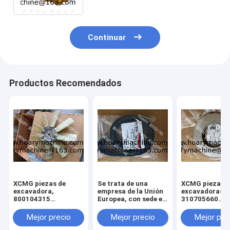
Continuar
Productos Recomendados
XCMG piezas de
Se trata de una
XCMG piezas d
excavadora,
empresa de la Unión
excavadoras,
800104315
Europea, con sede en
310705660
ventilador para
Luxemburgo.
011010379
xcmg xe 130 xe 150
3299000666
Mejor precio
Mejor precio
Mejor pre
329900710
329900704