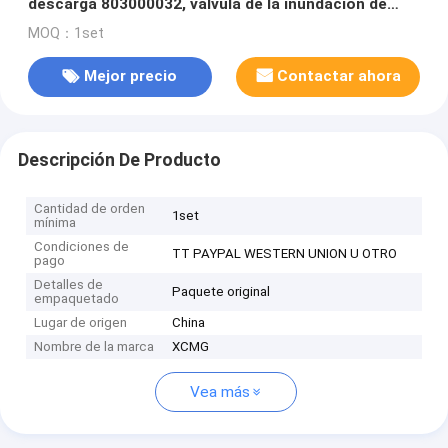
descarga 803000032, válvula de la inundación de
XCMG
MOQ：1set
Mejor precio
Contactar ahora
Descripción De Producto
Cantidad de orden
1set
mínima
Condiciones de
TT PAYPAL WESTERN UNION U OTRO
pago
Detalles de
Paquete original
empaquetado
Lugar de origen
China
Nombre de la marca
XCMG
Vea más