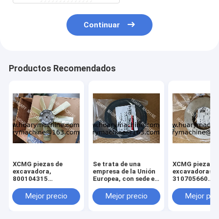
Continuar
Productos Recomendados
XCMG piezas de
Se trata de una
XCMG piezas d
excavadora,
empresa de la Unión
excavadoras,
800104315
Europea, con sede en
310705660
ventilador para
Luxemburgo.
011010379
xcmg xe 130 xe 150
3299000666
Mejor precio
Mejor precio
Mejor pre
329900710
329900704
329900660 aju