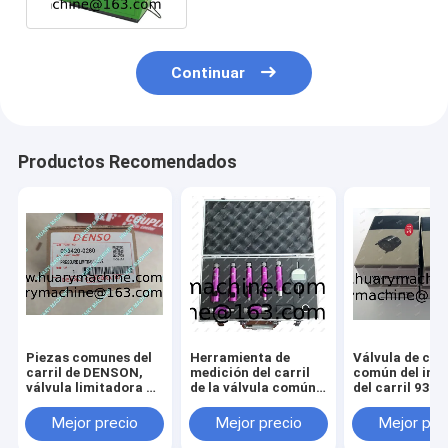
Continuar
Productos Recomendados
Piezas comunes del
Herramienta de
Válvula de con
carril de DENSON,
medición del carril
común del iny
válvula limitadora de
de la válvula común
del carril 930
presión 095420-
del inyector,
0260
herramienta de
Mejor precio
Mejor precio
Mejor pre
medición del
movimiento común