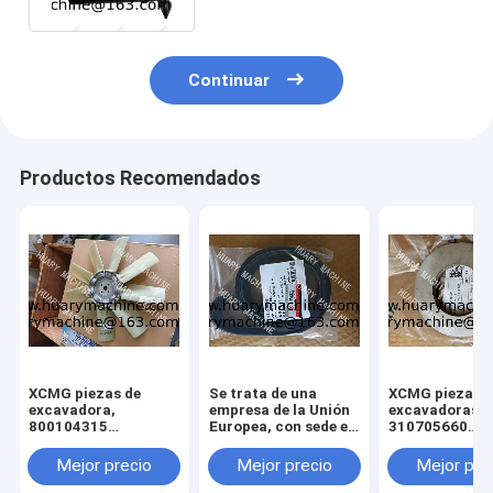
Continuar
Productos Recomendados
XCMG piezas de
Se trata de una
XCMG piezas d
excavadora,
empresa de la Unión
excavadoras,
800104315
Europea, con sede en
310705660
ventilador para
Luxemburgo.
011010379
xcmg xe 130 xe 150
3299000666
Mejor precio
Mejor precio
Mejor pre
329900710
329900704