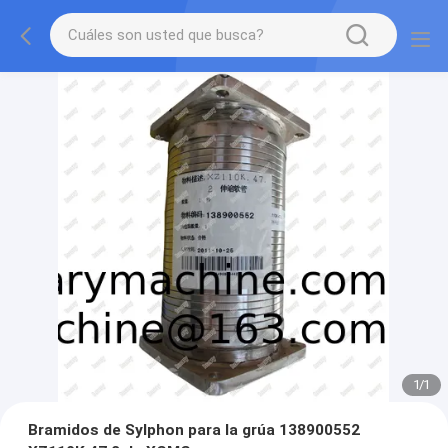
1
/
1
Bramidos de Sylphon para la grúa 138900552