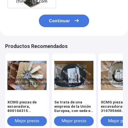
Continuar
Productos Recomendados
XCMG piezas de
Se trata de una
XCMG piezas d
excavadora,
empresa de la Unión
excavadoras,
800104315
Europea, con sede en
310705660
ventilador para
Luxemburgo.
011010379
xcmg xe 130 xe 150
3299000666
Mejor precio
Mejor precio
Mejor pre
329900710
329900704