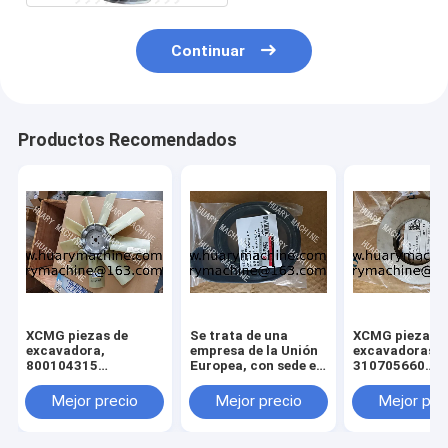
Continuar
Productos Recomendados
XCMG piezas de
Se trata de una
XCMG piezas d
excavadora,
empresa de la Unión
excavadoras,
800104315
Europea, con sede en
310705660
ventilador para
Luxemburgo.
011010379
xcmg xe 130 xe 150
3299000666
Mejor precio
Mejor precio
Mejor pre
329900710
329900704
329900660 aju