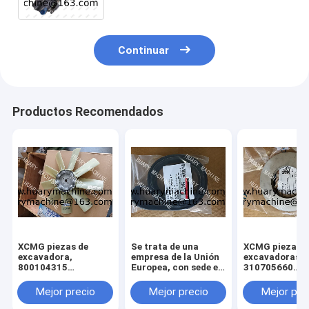
Continuar
Productos Recomendados
XCMG piezas de
Se trata de una
XCMG piezas d
excavadora,
empresa de la Unión
excavadoras,
800104315
Europea, con sede en
310705660
ventilador para
Luxemburgo.
011010379
xcmg xe 130 xe 150
3299000666
Mejor precio
Mejor precio
Mejor pre
329900710
329900704