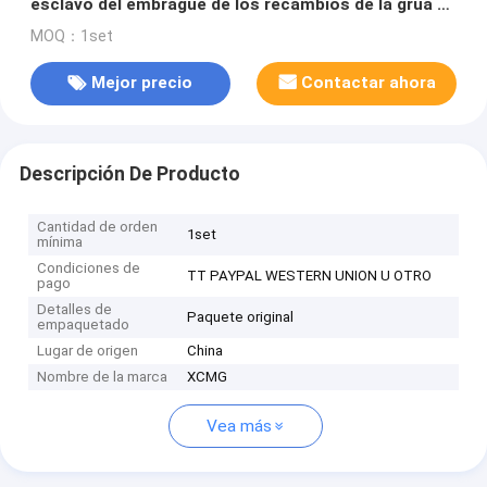
esclavo del embrague de los recambios de la grúa de
XCMG QY25
MOQ：1set
Mejor precio
Contactar ahora
Descripción De Producto
Cantidad de orden
1set
mínima
Condiciones de
TT PAYPAL WESTERN UNION U OTRO
pago
Detalles de
Paquete original
empaquetado
Lugar de origen
China
Nombre de la marca
XCMG
Vea más