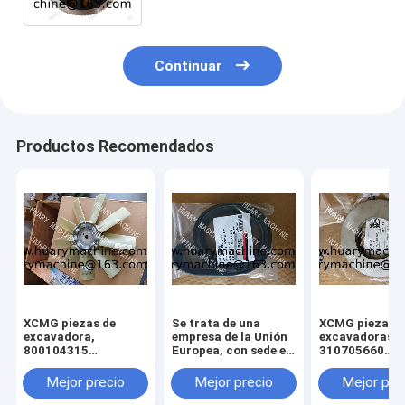
Continuar
Productos Recomendados
XCMG piezas de
Se trata de una
XCMG piezas d
excavadora,
empresa de la Unión
excavadoras,
800104315
Europea, con sede en
310705660
ventilador para
Luxemburgo.
011010379
xcmg xe 130 xe 150
3299000666
Mejor precio
Mejor precio
Mejor pre
329900710
329900704